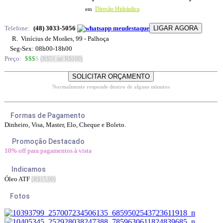
Direção Hidráulica
em
Telefone:
(48) 3033-5056
R. Vinícius de Morães, 99 - Palhoça
Seg-Sex: 08h00-18h00
Preço:
$$$
$
(R$51 até R$100)
Normalmente responde dentro de alguns minutos
Formas de Pagamento
Dinheiro, Visa, Master, Elo, Cheque e Boleto.
Promoção Destacado
10% off para pagamentos à vista
Indicamos
Óleo ATF
(R$15,00)
Fotos